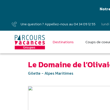
Notre
Une question ? Appellez-nous au
04 34 09 12 55
lundi
Destinations
Coups de coeu
Le Domaine de l’Olivai
Gilette - Alpes Maritimes