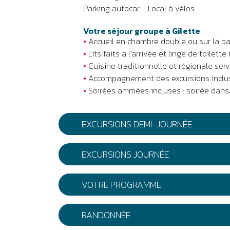
Parking autocar - Local à vélos
Votre séjour groupe à Gilette
•
Accueil en chambre double ou sur la b
•
Lits faits à l’arrivée et linge de toilette 
•
Cuisine traditionnelle et régionale serv
•
Accompagnement des excursions inclu
•
Soirées animées incluses : soirée dansant
EXCURSIONS DEMI-JOURNÉE
EXCURSIONS JOURNÉE
VOTRE PROGRAMME
RANDONNÉE