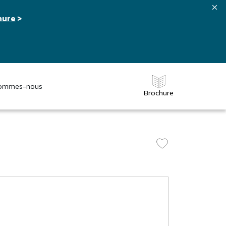
hure
>
sommes-nous
Brochure