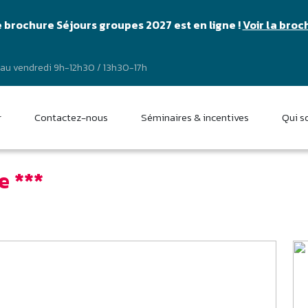
 brochure Séjours groupes 2027 est en ligne !
Voir la broc
 au vendredi 9h-12h30 / 13h30-17h
r
Contactez-nous
Séminaires & incentives
Qui 
e ***