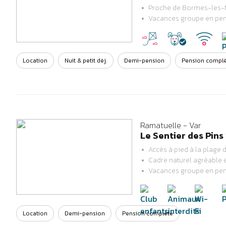
Proche de Bormes-les-M
Previous
Next
Vacances groupe en pe
Location
Nuit & petit déj.
Demi-pension
Pension compl
Ramatuelle - Var
Le Sentier des Pins 
Accès à pied à la plag
Cadre naturel agréable 
Previous
Next
Vacances groupe en pe
Location
Demi-pension
Pension complète