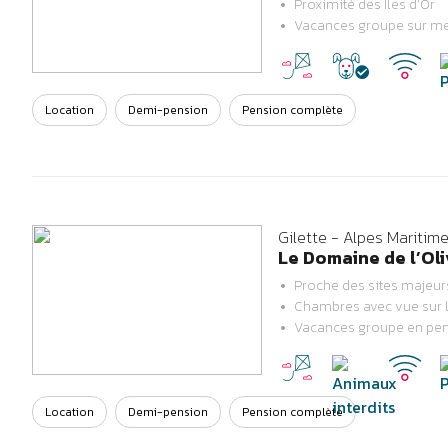
Proximité des Îles d’Or
Previous
Next
Vacances groupe sur m
Location
Demi-pension
Pension complète
Gilette - Alpes Maritim
Le Domaine de l’Oli
Proche des sites majeurs
Chambres avec vue sur l
Previous
Next
Vacances groupe en pe
Location
Demi-pension
Pension complète