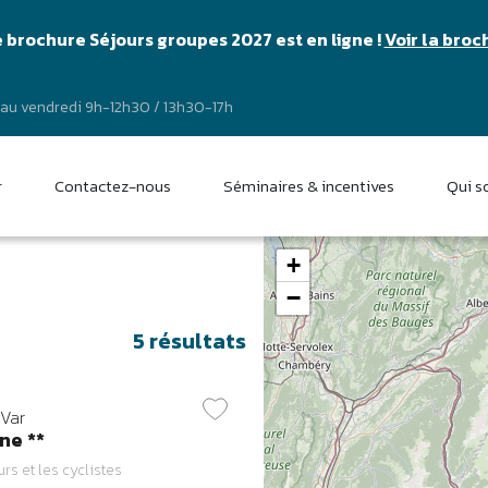
 brochure Séjours groupes 2027 est en ligne !
Voir la broc
 au vendredi 9h-12h30 / 13h30-17h
r
Contactez-nous
Séminaires & incentives
Qui 
+
−
5
résultats
Var
ne **
rs et les cyclistes