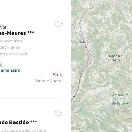
Var
es-Maures ***
on complète
 des vignes
e riche et varié
95 €
Par jour / pers.
nde Bastide ***
e couverte ou découverte