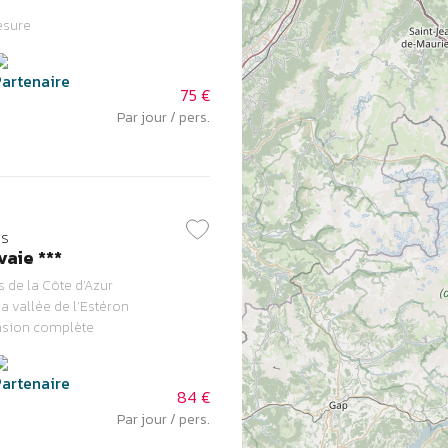
esure
75 €
Par jour / pers.
es
vaie ***
 de la Côte d’Azur
a vallée de l’Estéron
nsion complète
84 €
Par jour / pers.