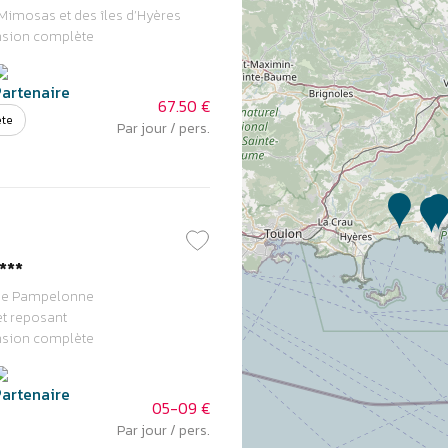
imosas et des îles d’Hyères
nsion complète
67.50 €
ète
Par jour / pers.
***
e de Pampelonne
et reposant
nsion complète
05-09 €
Par jour / pers.