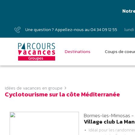
Notre
Une question ? Appellez-nous au
04 34 09 12 55
lundi
Destinations
Coups de coeu
Idées de vacances en groupe
Cyclotourisme sur la côte Méditerranée
Bormes-les-Mimosas - 
Village club La Man
Idéal pour les randonneu