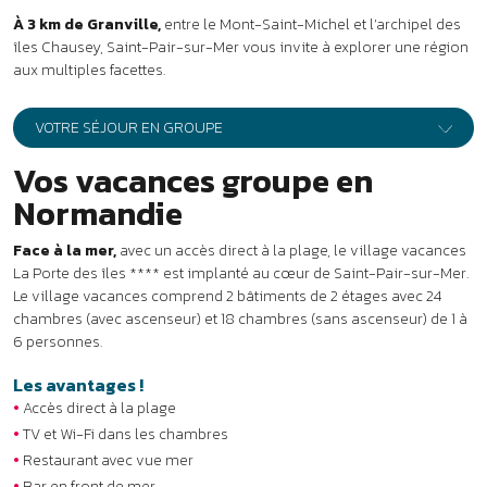
Le village vacances comprend 2 bâtiments de 2 étages avec 24
chambres (avec ascenseur) et 18 chambres (sans ascenseur) de 1 à
6 personnes.
Les avantages !
•
Accès direct à la plage
•
TV et Wi-Fi dans les chambres
•
Restaurant avec vue mer
•
Bar en front de mer
•
Salle de remise en forme et sauna
•
Piscine chauffée (suivant période)
•
Face aux îles Chausey
•
Idéal pour un séjour découverte ou bien-être
Le village vacances La Porte des îles
Demi-pension et pension complète
Ouvert de mars à novembre
42 logements - 180 couverts
3 logements accessibles PMR
Parking autocar - Local à vélos