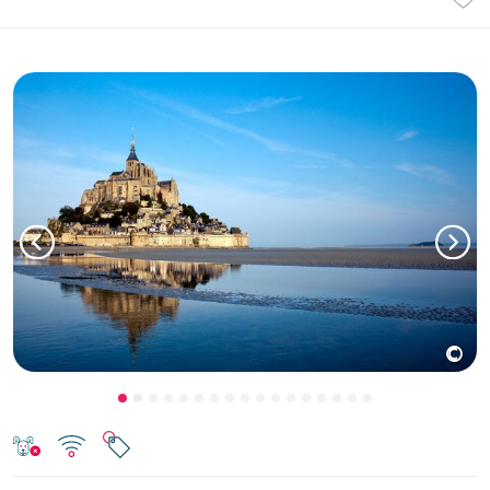
©
Previous
Next
À 3 km de Granville,
entre le Mont-Saint-Michel et l’archipel des
îles Chausey, Saint-Pair-sur-Mer vous invite à explorer une région
aux multiples facettes.
VOTRE SÉJOUR EN GROUPE
Vos vacances groupe en
Normandie
Face à la mer,
avec un accès direct à la plage, le village vacances
La Porte des îles **** est implanté au cœur de Saint-Pair-sur-Mer.