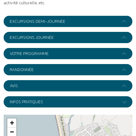
AVIS
INFOS PRATIQUES
+
−
Leaflet
|
Wikimedia
Adresse :
Village club La Porte des îles ****