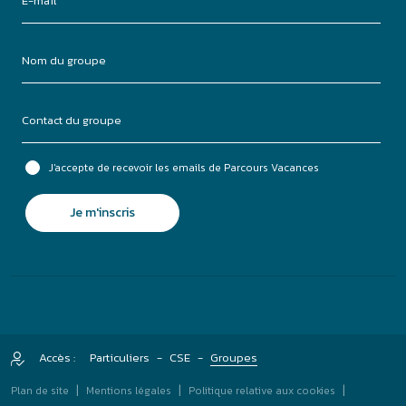
Accès :
Particuliers
-
CSE
-
Groupes
|
|
|
Plan de site
Mentions légales
Politique relative aux cookies
|
Gestion des Cookies
Agence Félix