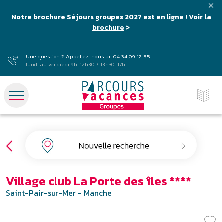
Notre brochure Séjours groupes 2027 est en ligne !
Voir la
brochure
>
Une question ? Appellez-nous au
04 34 09 12 55
lundi au vendredi 9h-12h30 / 13h30-17h
Village club La Porte des îles ****
Saint-Pair-sur-Mer - Manche