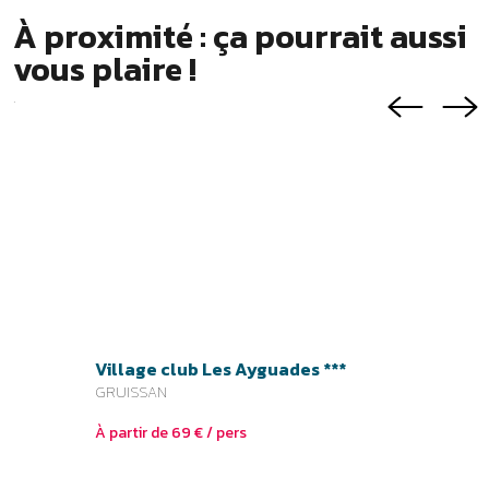
À proximité : ça pourrait aussi
vous plaire !
.
Village club Les Ayguades ***
Village
GRUISSAN
SAINT-P
À partir de 69 € / pers
À partir 