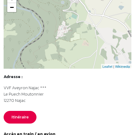
+
−
Leaflet
|
Wikimedia
Adresse :
VVF Aveyron Najac ***
Le Puech Moutonnier
12270
Najac
Itinéraire