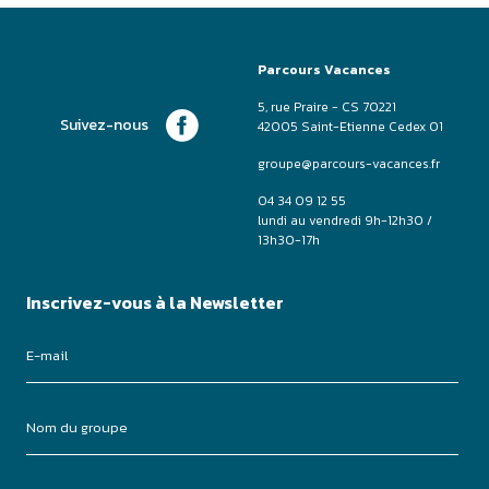
Parcours Vacances
5, rue Praire - CS 70221
Suivez-nous
42005 Saint-Etienne Cedex 01
groupe@parcours-vacances.fr
04 34 09 12 55
lundi au vendredi 9h-12h30 /
13h30-17h
Inscrivez-vous à la Newsletter