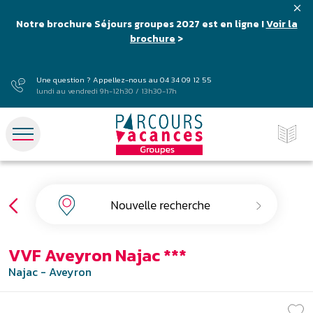
Notre brochure Séjours groupes 2027 est en ligne !
Voir la
brochure
>
Une question ? Appellez-nous au
04 34 09 12 55
lundi au vendredi 9h-12h30 / 13h30-17h
VVF Aveyron Najac ***
Najac - Aveyron